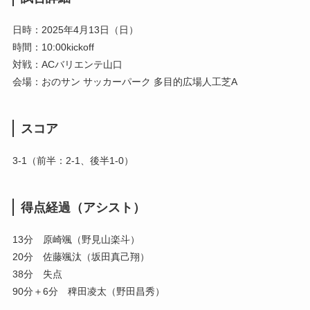
日時：2025年4月13日（日）
時間：10:00kickoff
対戦：ACバリエンテ山口
会場：おのサン サッカーパーク 多目的広場人工芝A
スコア
3-1（前半：2-1、後半1-0）
得点
経過（アシスト）
13分 原崎颯（野見山楽斗）
20分 佐藤颯汰（坂田真己翔）
38分 失点
90分＋6分 稗田凌太（野田昌秀）