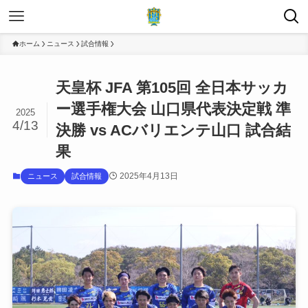
ホーム
ニュース
試合情報
天皇杯 JFA 第105回 全日本サッカ
ー選手権大会 山口県代表決定戦 準
2025
4/13
決勝 vs ACバリエンテ山口 試合結
果
2025年4月13日
ニュース
試合情報