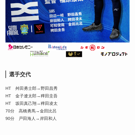
選手交代
HT 舛田勇士郎→野田昌秀
HT 金子遼太郎→稗田圭吾
HT 坂田真己翔→稗田凌太
70分 高橋勇馬→金田比呂
90分 戸田海人→岸田和人