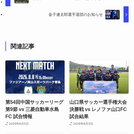
金子遼太郎選手退団のお知らせ
関連記事
第54回中国サッカーリーグ
山口県サッカー選手権大会
第9節 vs 三菱自動車水島
決勝戦 vs レノファ山口FC
FC 試合情報
試合結果
2026年8月5日
2026年8月3日