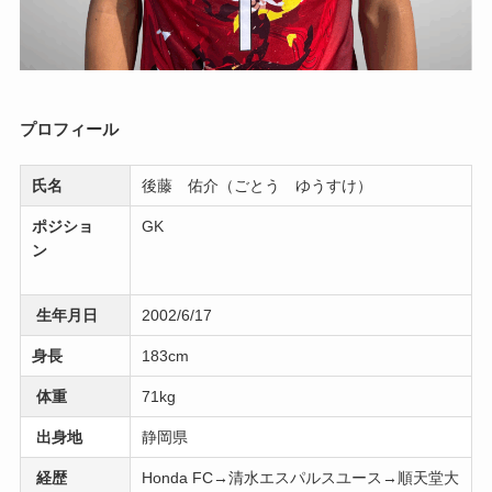
プロフィール
氏名
後藤 佑介（ごとう ゆうすけ）
ポジショ
GK
ン
生年月日
2002/6/17
身長
183cm
体重
71kg
出身地
静岡県
経歴
Honda FC→清水エスパルスユース→順天堂大