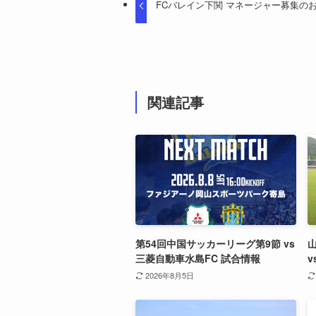
FCバレイン下関 マネージャー募集の
関連記事
第54回中国サッカーリーグ第9節 vs
三菱自動車水島FC 試合情報
v
2026年8月5日