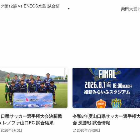
第12節 vs ENEOS水島 試合情
柴田大貴
山口県サッカー選手権大会決勝戦
令和8年度山口県サッカー選手権
s レノファ山口FC 試合結果
会 決勝戦 試合情報
2026年8月3日
2026年7月29日