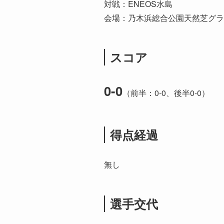
対戦：ENEOS水島
会場：乃木浜総合公園天然芝グラ
スコア
0-0
（前半：0-0、後半0-0）
得点
経過
無し
選手交代