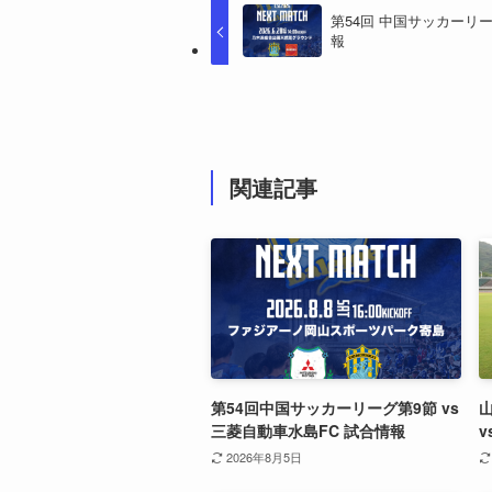
第54回 中国サッカーリーグ
報
関連記事
第54回中国サッカーリーグ第9節 vs
三菱自動車水島FC 試合情報
v
2026年8月5日