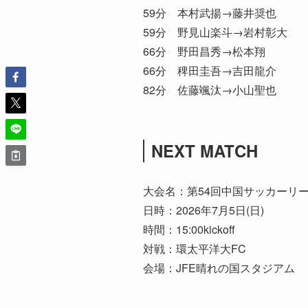
59分 本村武揚→藤井奨也
59分 野見山楽斗→岩村彰大
66分 野田昌秀→松本翔
66分 稗田圭吾→吉田龍介
82分 佐藤颯汰→小山聖也
NEXT MATCH
大会名：第54回中国サッカーリー
日時：2026年7月5日(日)
時間：15:00kickoff
対戦：環太平洋大FC
会場：JFE晴れの国スタジアム