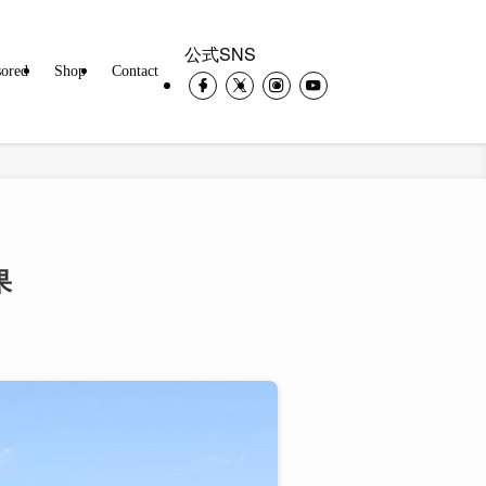
公式SNS
ored
Shop
Contact
果