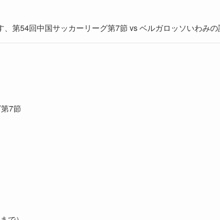
ります、第54回中国サッカーリーグ第7節 vs ベルガロッソいわ
第7節
5まで）