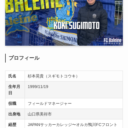
プロフィール
氏名
杉本晃貴（スギモトコウキ）
生年月
1999/11/19
日
役職
フィールドマネージャー
出身地
山口県美祢市
経歴
JAPANサッカーカレッジ〜
オルカ鴨川FCフロント