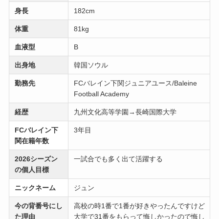
身長
182cm
体重
81kg
血液型
B
出身地
韓国ソウル
勤務先
FCバレイン下関ジュニアユース/Baleine
Football Academy
経歴
九州文化高等学園→長崎国際大学
FCバレイン下
3年目
関在籍年数
2026シーズン
一試合でも多く出て活躍する
の個人目標
ニックネーム
ジュン
今の背番号にし
高校の時1番で1番が好きやったんですけど
た理由
大学で31番をもらって悔しかったので悔し