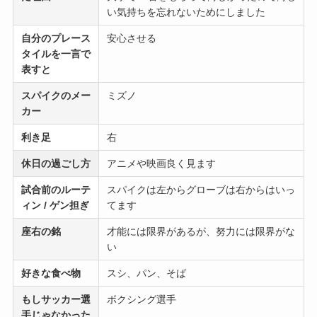
い気持ちを忘れないためにしました
自分のプレース
安心させる
タイルを一言で
表すと
スパイクのメー
ミズノ
カー
利き足
右
休日の過ごし方
アニメや映画良く見ます
試合前のルーテ
スパイクは左からグローブは右からはいっ
ィン / ゲン担ぎ
てます
座右の銘
才能には限界があるが、努力には限界がな
い
好きな食べ物
スシ、パン、そば
もしサッカー選
ボクシング選手
手じゃなかった